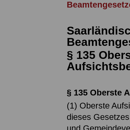
Beamtengesetz
Saarländis
Beamtenges
§ 135
Obers
Aufsichtsb
§ 135
Oberste A
(1) Oberste Aufs
dieses Gesetzes
und Gemeindever