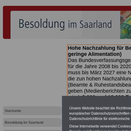
Hohe Nachzahlung für B
geringe Alimentation)
Das Bundesverfassungsgeri
für die Jahre 2008 bis 2020
muss bis
März 2027 eine N
die zun hohen Nachzahlun
(Beamte & Ruhestandsbea
geben (Medienberichten z
mind.
3.000 und 13.000 E
hierzu eine Broschüre her
Unsere Website beachtet die Richtlini
des Gesetzentwurfs der Bun
Startseite
europäischer Datenschutzvorschrifte
Quartal.2026 >>>
zur (V
Datenschutzrichtlinie für elektronisch
Besoldung im Saarland
Diese Internetseite verwendet Cookie