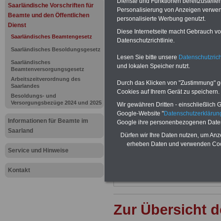
Dienste und Funktionen bereitzustell
Saarländis
Saarländische Vorschriften für
Personalisierung von Anzeigen verwende
Beamte und den Öffentlichen
personalisierte Werbung genutzt.
Beamtenges
Dienst
Diese Internetseite macht Gebrauch von
Saarländisches Beamtengesetz
Datenschutzrichtlinie.
Oberste Au
Saarländisches Besoldungsgesetz
Lesen Sie bitte unsere
Datenschutzrich
Saarländisches
und lokalen Speicher nutzt.
Beamtenversorgungsgesetz
BEHÖRDEN-ABO
mit 3 Ratgebern fü
Arbeitszeitverordnung des
22,50 Euro: Wissenswertes für Bea
Durch das Klicken von "Zustimmung" geb
Saarlandes
und Beamte, Beamtenversorgungsre
Cookies auf Ihrem Gerät zu speichern.
Besoldungs- und
(Bund/Länder) sowie Beihilferecht i
Versorgungsbezüge 2024 und 2025
Wir gewähren Dritten - einschließlich Go
Ländern. Alle 3 Ratgeber sind übersic
Google-Website "
Datenschutzerkläru
gegliedert und erläutern auch kompliz
Informationen für Beamte im
Sachverhalte verständlich (auch geei
Google ihre personenbezogenen Date
Beamtinnen und Beamte sowie Tari
Saarland
Dürfen wir Ihre Daten nutzen, um Anz
des Saarlandes).
.
erheben Daten und verwenden Cook
Das
BEHÖRDEN-ABO
>>> kann hie
Service und Hinweise
werden
Kontakt
Zur Übersicht 