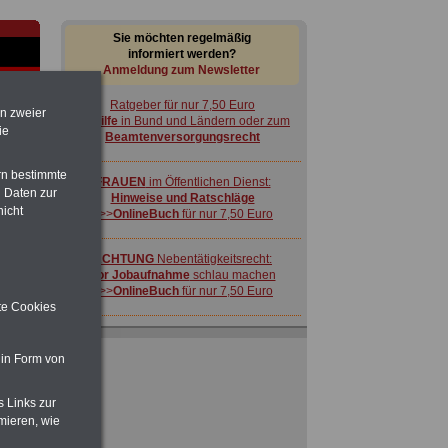
Sie möchten regelmäßig
informiert werden?
Anmeldung zum Newsletter
Ratgeber für nur 7,50 Euro
en zweier
Beihilfe
in Bund und Ländern oder zum
ie
Beamtenversorgungsrecht
rn bestimmte
FRAUEN
im Öffentlichen Dienst:
 Daten zur
Hinweise und Ratschläge
nicht
>>>
OnlineBuch
für nur 7,50 Euro
-
ACHTUNG
Nebentätigkeitsrecht:
vor Jobaufnahme
schlau machen
>>>
OnlineBuch
für nur 7,50 Euro
ite Cookies
 in Form von
s Links zur
 zu
mieren, wie
 Öff.
Ratgeber für nur 7,50 Euro
m Jahr
Beihilfe
in Bund und Ländern oder zum