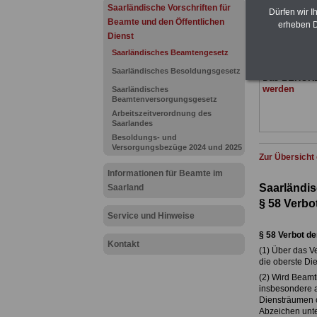
(Bund/Länder)
Saarländische Vorschriften für
Dürfen wir I
Ländern. Alle
Beamte und den Öffentlichen
erheben D
gegliedert un
Dienst
Sachverhalte 
Beamtinnen 
Saarländisches Beamtengesetz
des Saarland
Saarländisches Besoldungsgesetz
Das
BEHÖR
werden
Saarländisches
Beamtenversorgungsgesetz
Arbeitszeitverordnung des
Saarlandes
Besoldungs- und
Versorgungsbezüge 2024 und 2025
Zur Übersicht
Informationen für Beamte im
Saarländi
Saarland
§ 58
Verbo
Service und Hinweise
§ 58
Verbot de
Kontakt
(1) Über das V
die oberste Di
(2) Wird Beamt
insbesondere a
Diensträumen o
Abzeichen unte