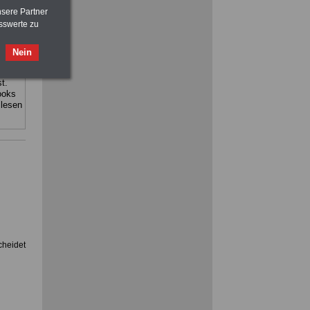
Beamtenversorgungsrecht
nsere Partner
sswerte zu
FRAUEN
im Öffentlichen Dienst:
ind:
Hinweise und Ratschläge
 Rund
Nein
>>>
OnlineBuch
für nur 7,50 Euro
t.
ACHTUNG
Nebentätigkeitsrecht:
ooks
vor Jobaufnahme
schlau machen
 lesen
>>>
OnlineBuch
für nur 7,50 Euro
cheidet
n