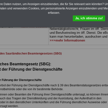
 sowie Beihilferecht in Bund und
können Sie zehn Bücher als eBook
hre Daten nutzen, um Anzeigen einzublenden, die für Sie relevant sein könnten? U
 3 Ratgeber sind übersichtlich
herunterladen, auch für
Beamtinnen und
aten und verwenden Cookies, um personalisierte Anzeigen einzublenden und Me
d erläutern auch komplizierte
Beamte sowie Tarifbeschäftigte des
erfassen.
verständlich (auch geeignet für
Saarlandes
geeignet: Themen der ücher s
und Beamte sowie Tarifkräfte
Beamtenrecht, Besoldung, Beihilferecht,
Ja, ich stimme zu!
es).
.
ums Geld im öffentlichen Dienst,
Beamtenversorgungsrecht,
DEN-ABO
>>> kann hier bestellt
Nebentätigkeitsrecht, Frauen im öff. Diens
und Berufseinstieg im öff. Dienst. Die eB
kann man herunterladen, ausdrucken und
>>>mehr Informationen
 des Saarländischen Beamtengesetzes (SBG)
sches Beamtengesetz (SBG):
t der Führung der Dienstgeschäfte
r Führung der Dienstgeschäfte
erbot der Führung der Dienstgeschäfte nach § 39 des Beamtenstatusgesetzes ents
enstbehörde oder die von ihr bestimmte Behörde.
innen oder Beamten die Führung ihrer Dienstgeschäfte untersagt, so können ihne
uch das Tragen der Dienstkleidung und der Ausrüstung, der Aufenthalt in den
der in den dienstlichen Unterkünften und die Führung dienstlicher Ausweise oder
rsagt werden.