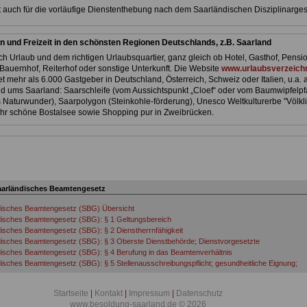
lt auch für die vorläufige Dienstenthebung nach dem Saarländischen Disziplinarges
n und Freizeit in den schönsten Regionen Deutschlands, z.B. Saarland
h Urlaub und dem richtigen Urlaubsquartier, ganz gleich ob Hotel, Gasthof, Pensio
Bauernhof, Reiterhof oder sonstige Unterkunft. Die Website
www.urlaubsverzeichn
et mehr als 6.000 Gastgeber in Deutschland, Österreich, Schweiz oder Italien, u.a. 
d ums Saarland: Saarschleife (vom Aussichtspunkt „Cloef“ oder vom Baumwipfelpf
 Naturwunder), Saarpolygon (Steinkohle-förderung), Unesco Weltkulturerbe "Völkl
sehr schöne Bostalsee sowie Shopping pur in Zweibrücken.
aarländisches Beamtengesetz
disches Beamtengesetz (SBG) Übersicht
isches Beamtengesetz (SBG): § 1 Geltungsbereich
isches Beamtengesetz (SBG): § 2 Dienstherrnfähigkeit
isches Beamtengesetz (SBG): § 3 Oberste Dienstbehörde; Dienstvorgesetzte
isches Beamtengesetz (SBG): § 4 Berufung in das Beamtenverhältnis
isches Beamtengesetz (SBG): § 5 Stellenausschreibungspflicht; gesundheitliche Eignung;
örderung
isches Beamtengesetz (SBG): § 6 Ernennung; Zuständigkeit und Wirksamkeit
Startseite
|
Kontakt
|
Impressum
|
Datenschutz
isches Beamtengesetz (SBG): § 7 Nichtigkeit; Verbot der Führung der Dienstgeschäfte
www.besoldung-saarland.de © 2026