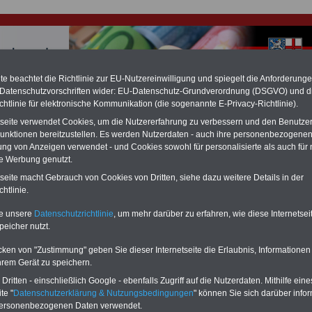
e beachtet die Richtlinie zur EU-Nutzereinwilligung und spiegelt die Anforderung
 Datenschutzvorschriften wider: EU-Datenschutz-Grundverordnung (DSGVO) und d
chtlinie für elektronische Kommunikation (die sogenannte E-Privacy-Richtlinie).
hlung für Beamte & Ruhestandsbeamte (zu geringe Alimentation)
tseite verwendet Cookies, um die Nutzererfahrung zu verbessern und den Benutze
fassungsgericht hat die Landesbesoldung von Berlin für die Jahre 2008 bis
unktionen bereitzustellen. Es werden Nutzerdaten - auch ihre personenbezogenen
assungswidrig erklärt (Berlin muss bis
März 2027 eine Neuregelung der
schließen, die zun hohen Nachzahlungen führen wird). Auch beim Bund
ung von Anzeigen verwendet - und Cookies sowohl für personalisierte als auch für 
hestandsbeamte) wird es hohe Nachzahlungen geben (Medienberichten
te Werbung genutzt.
en
alle (!) Beamte
zwischen mind.
3.000 und 13.000 Euro
,rechnen. Der INFO
tseite macht Gebrauch von Cookies von Dritten, siehe dazu weitere Details in der
hierzu eine Broschüre heraus, die unmittelbar nach dem Beschluss des
htlinie.
s der Bundesregierung vorgelegt wird (im II. Quartal.2026 >>>
zur
ng der Broschüre
.
te unsere
Datenschutzrichtlinie
, um mehr darüber zu erfahren, wie diese Internetse
peicher nutzt.
ches Beamtengesetz (SBG): § 58 Verbot der Führung der
cken von "Zustimmung" geben Sie dieser Internetseite die Erlaubnis, Informationen
chäfte
hrem Gerät zu speichern.
ritten - einschließlich Google - ebenfalls Zugriff auf die Nutzerdaten. Mithilfe eine
-ABO
mit 3 Ratgebern für nur
PDF-SERVICE: 10 Bücher bzw. eBooks
te "
Datenschutzerklärung & Nutzungsbedingungen
" können Sie sich darüber infor
Wissenswertes für Beamtinnen
wichtigen Themen für Beamte und dem
personenbezogenen Daten verwendet.
 Beamtenversorgungsrecht
Dienst
Zum Komplettpreis von 15 Euro i