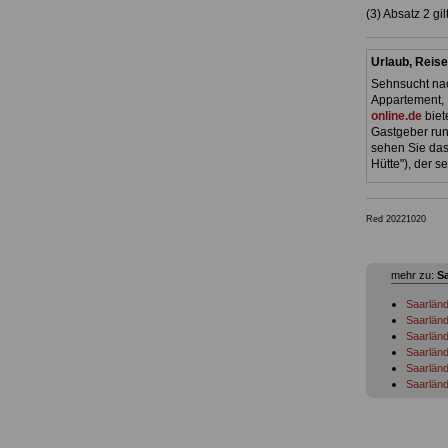
(3) Absatz 2 gi
Urlaub, Reise
Sehnsucht nac
Appartement, 
online.de
biet
Gastgeber run
sehen Sie das
Hütte"), der 
Red 20221020
mehr zu:
S
Saarlän
Saarländ
Saarländ
Saarländ
Saarländ
Saarländ
Frauenf
Saarländ
Saarländ