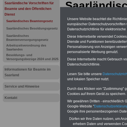
Saarländis
Saarländische Vorschriften für
Beamte und den Öffentlichen
Beamtenges
Dienst
Unsere Website beachtet die Richtlini
Saarländisches Beamtengesetz
europäischer Datenschutzvorschrifte
Erfüllungs
Saarländisches Besoldungsgesetz
Datenschutzrichtlinie für elektronisch
Saarländisches
Schmerzen
Diese Internetseite verwendet Cookie
Beamtenversorgungsgesetz
Dienste und Funktionen bereitzustell
Arbeitszeitverordnung des
Personalisierung von Anzeigen verwende
Saarlandes
personalisierte Werbung genutzt.
BEHÖRDEN-ABO
mit 3 Ratgebern fü
Besoldungs- und
22,50 Euro: Wissenswertes für Bea
Versorgungsbezüge 2024 und 2025
Diese Internetseite macht Gebrauch von
und Beamte, Beamtenversorgungsre
Datenschutzrichtlinie.
(Bund/Länder) sowie Beihilferecht i
Informationen für Beamte im
Ländern. Alle 3 Ratgeber sind übersic
Lesen Sie bitte unsere
Datenschutzrich
Saarland
gegliedert und erläutern auch kompliz
und lokalen Speicher nutzt.
Sachverhalte verständlich (auch geei
Beamtinnen und Beamte sowie Tari
Service und Hinweise
Durch das Klicken von "Zustimmung" geb
des Saarlandes).
.
Cookies auf Ihrem Gerät zu speichern.
Das
BEHÖRDEN-ABO
>>> kann hie
Kontakt
werden
Wir gewähren Dritten - einschließlich Go
Google-Website "
Datenschutzerkläru
Google ihre personenbezogenen Date
Dürfen wir Ihre Daten nutzen, um Anz
erheben Daten und verwenden Cook