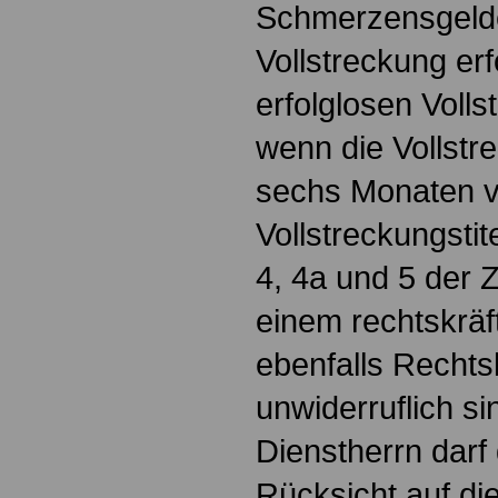
Schmerzensgelde
Vollstreckung erf
erfolglosen Volls
wenn die Vollstr
sechs Monaten v
Vollstreckungstit
4, 4a und 5 der 
einem rechtskräft
ebenfalls Rechts
unwiderruflich s
Dienstherrn darf 
Rücksicht auf die