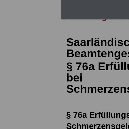
Zur Übersicht 
Beamtengesetz
Saarländis
Beamtenges
§ 76a
Erfül
bei
Schmerzen
§ 76a
Erfüllung
Schmerzensgel