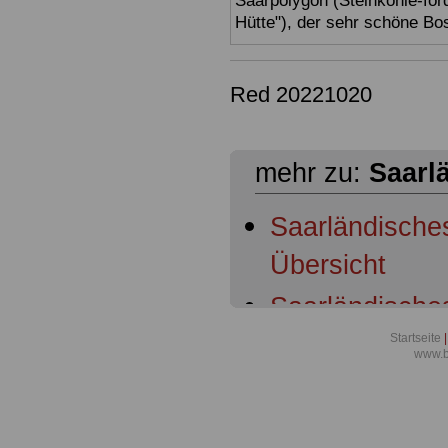
Saarpolygon (Steinkohle-för
Hütte"), der sehr schöne Bo
Red 20221020
mehr zu:
Saarl
Saarländisch
Übersicht
Saarländische
Geltungsberei
Startseite
|
www.b
Saarländische
Dienstherrnfäh