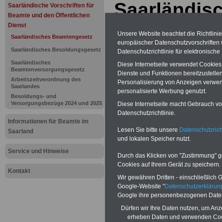
Saarländis
Saarländische Vorschriften für
Beamte und den Öffentlichen
Beamtenges
Dienst
Unsere Website beachtet die Richtlini
Saarländisches Beamtengesetz
europäischer Datenschutzvorschrifte
Versetzung
Saarländisches Besoldungsgesetz
Datenschutzrichtlinie für elektronisch
Saarländisches
Diese Internetseite verwendet Cookie
Beamtenversorgungsgesetz
Dienste und Funktionen bereitzustell
BEHÖRDEN-ABO
mit 3 Ratgebern fü
Arbeitszeitverordnung des
Personalisierung von Anzeigen verwende
22,50 Euro: Wissenswertes für Bea
Saarlandes
und Beamte, Beamtenversorgungsre
personalisierte Werbung genutzt.
Besoldungs- und
(Bund/Länder) sowie Beihilferecht i
Versorgungsbezüge 2024 und 2025
Diese Internetseite macht Gebrauch von
Ländern. Alle 3 Ratgeber sind übersic
Datenschutzrichtlinie.
gegliedert und erläutern auch kompliz
Informationen für Beamte im
Sachverhalte verständlich (auch geei
Lesen Sie bitte unsere
Datenschutzrich
Beamtinnen und Beamte sowie Tari
Saarland
des Saarlandes).
.
und lokalen Speicher nutzt.
Das
BEHÖRDEN-ABO
>>> kann hie
Service und Hinweise
Durch das Klicken von "Zustimmung" geb
werden
Cookies auf Ihrem Gerät zu speichern.
Kontakt
Wir gewähren Dritten - einschließlich Go
Google-Website "
Datenschutzerkläru
Google ihre personenbezogenen Date
Zur Übersicht 
Dürfen wir Ihre Daten nutzen, um Anz
erheben Daten und verwenden Cook