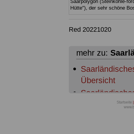
Saarpolygon (Steinkohle-för
Hütte"), der sehr schöne Bo
Red 20221020
mehr zu:
Saarl
Saarländisch
Übersicht
Saarländische
Geltungsberei
Startseite
|
www.b
Saarländische
Dienstherrnfäh