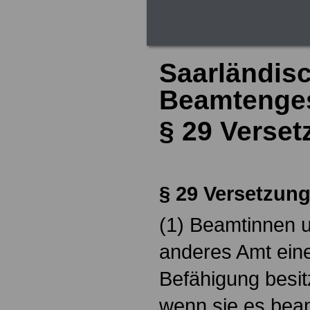
Beamtengesetz
Saarländis
Beamtenges
§ 29
Verset
§ 29
Versetzun
(1) Beamtinnen 
anderes Amt einer
Befähigung besit
wenn sie es bean