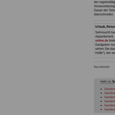
der regelmäßig
Voraussetzunge
Dauer der Teil
überschreiten.
Urlaub, Reise
Sehnsucht nac
Appartement, 
online.de
biet
Gastgeber run
sehen Sie das
Hütte"), der 
Red 20221020
mehr zu:
S
Saarlän
Saarländ
Saarländ
Saarländ
Saarländ
Saarländ
Frauenf