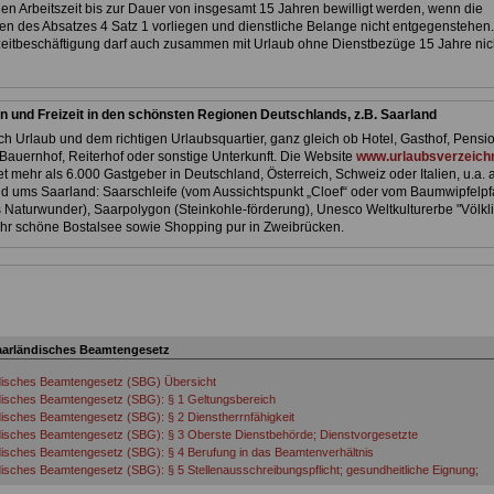
en Arbeitszeit bis zur Dauer von insgesamt 15 Jahren bewilligt werden, wenn die
n des Absatzes 4 Satz 1 vorliegen und dienstliche Belange nicht entgegenstehen.
zeitbeschäftigung darf auch zusammen mit Urlaub ohne Dienstbezüge 15 Jahre nic
n und Freizeit in den schönsten Regionen Deutschlands, z.B. Saarland
h Urlaub und dem richtigen Urlaubsquartier, ganz gleich ob Hotel, Gasthof, Pensio
Bauernhof, Reiterhof oder sonstige Unterkunft. Die Website
www.urlaubsverzeichn
et mehr als 6.000 Gastgeber in Deutschland, Österreich, Schweiz oder Italien, u.a. 
d ums Saarland: Saarschleife (vom Aussichtspunkt „Cloef“ oder vom Baumwipfelpf
 Naturwunder), Saarpolygon (Steinkohle-förderung), Unesco Weltkulturerbe "Völkl
sehr schöne Bostalsee sowie Shopping pur in Zweibrücken.
aarländisches Beamtengesetz
disches Beamtengesetz (SBG) Übersicht
isches Beamtengesetz (SBG): § 1 Geltungsbereich
isches Beamtengesetz (SBG): § 2 Dienstherrnfähigkeit
isches Beamtengesetz (SBG): § 3 Oberste Dienstbehörde; Dienstvorgesetzte
isches Beamtengesetz (SBG): § 4 Berufung in das Beamtenverhältnis
isches Beamtengesetz (SBG): § 5 Stellenausschreibungspflicht; gesundheitliche Eignung;
örderung