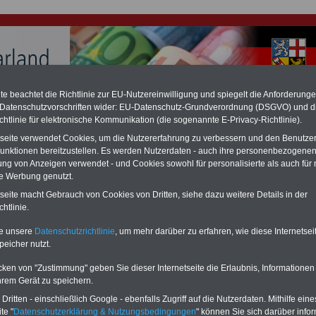
e beachtet die Richtlinie zur EU-Nutzereinwilligung und spiegelt die Anforderung
 Datenschutzvorschriften wider: EU-Datenschutz-Grundverordnung (DSGVO) und d
hlung für Beamte & Ruhestandsbeamte (zu geringe Alimentation)
chtlinie für elektronische Kommunikation (die sogenannte E-Privacy-Richtlinie).
fassungsgericht hat die Landesbesoldung von Berlin für die Jahre 2008 bis
assungswidrig erklärt (Berlin muss bis
März 2027 eine Neuregelung der
tseite verwendet Cookies, um die Nutzererfahrung zu verbessern und den Benutze
schließen, die zun hohen Nachzahlungen führen wird). Auch beim Bund
unktionen bereitzustellen. Es werden Nutzerdaten - auch ihre personenbezogenen
hestandsbeamte) wird es hohe Nachzahlungen geben (Medienberichten
ung von Anzeigen verwendet - und Cookies sowohl für personalisierte als auch für 
en
alle (!) Beamte
zwischen mind.
3.000 und 13.000 Euro
,rechnen. Der INFO
te Werbung genutzt.
hierzu eine Broschüre heraus, die unmittelbar nach dem Beschluss des
s der Bundesregierung vorgelegt wird (im II. Quartal.2026 >>>
zur
tseite macht Gebrauch von Cookies von Dritten, siehe dazu weitere Details in der
ng der Broschüre
.
htlinie.
te unsere
Datenschutzrichtlinie
, um mehr darüber zu erfahren, wie diese Internetse
peicher nutzt.
ches Beamtengesetz (SBG): § 79 Teilzeitbeschäftigung;
keiten
cken von "Zustimmung" geben Sie dieser Internetseite die Erlaubnis, Informationen
hrem Gerät zu speichern.
-ABO
mit 3 Ratgebern für nur
PDF-SERVICE: 10 Bücher bzw. eBooks
Wissenswertes für Beamtinnen
wichtigen Themen für Beamte und dem
ritten - einschließlich Google - ebenfalls Zugriff auf die Nutzerdaten. Mithilfe eine
 Beamtenversorgungsrecht
Dienst
Zum Komplettpreis von 15 Euro i
te "
Datenschutzerklärung & Nutzungsbedingungen
" können Sie sich darüber infor