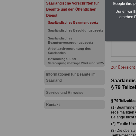
(Bund/Länder)
Saarländische Vorschriften für
Google ihre 
Ländern. Alle
Beamte und den Öffentlichen
Dürfen wir I
gegliedert un
Dienst
Sachverhalte 
erheben D
Beamtinnen 
Saarländisches Beamtengesetz
des Saarland
Saarländisches Besoldungsgesetz
Das
BEHÖR
werden
Saarländisches
Beamtenversorgungsgesetz
Arbeitszeitverordnung des
Saarlandes
Besoldungs- und
Versorgungsbezüge 2024 und 2025
Zur Übersicht
Informationen für Beamte im
Saarländi
Saarland
§ 79
Teilze
Service und Hinweise
§ 79
Teilzeitb
Kontakt
(1) Beamtinnen
regelmäßigen Ar
Belange nicht 
(2) Für die Üb
(3) Die oberst
Teilzeitbeschä