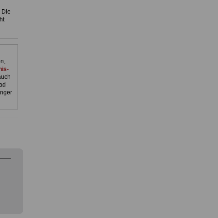
 Die
ht
n,
is-
auch
ad
inger