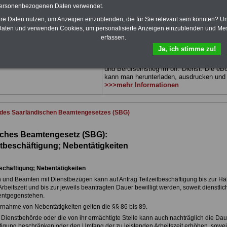
 sowie Beihilferecht in Bund und
können Sie zehn Bücher als eBook
personenbezogenen Daten verwendet.
 3 Ratgeber sind übersichtlich
herunterladen, auch für
Beamtinnen und
hre Daten nutzen, um Anzeigen einzublenden, die für Sie relevant sein könnten? U
d erläutern auch komplizierte
Beamte sowie Tarifbeschäftigte des
verständlich (auch geeignet für
Saarlandes
geeignet: Themen der ücher s
aten und verwenden Cookies, um personalisierte Anzeigen einzublenden und Me
und Beamte sowie Tarifkräfte
Beamtenrecht, Besoldung, Beihilferecht,
erfassen.
es).
.
ums Geld im öffentlichen Dienst,
Ja, ich stimme zu!
Beamtenversorgungsrecht,
DEN-ABO
>>> kann hier bestellt
Nebentätigkeitsrecht, Frauen im öff. Diens
und Berufseinstieg im öff. Dienst. Die eB
kann man herunterladen, ausdrucken und
>>>mehr Informationen
 des Saarländischen Beamtengesetzes (SBG)
sches Beamtengesetz (SBG):
itbeschäftigung; Nebentätigkeiten
eschäftigung; Nebentätigkeiten
 und Beamten mit Dienstbezügen kann auf Antrag Teilzeitbeschäftigung bis zur Häl
beitszeit und bis zur jeweils beantragten Dauer bewilligt werden, soweit dienstlic
entgegenstehen.
ernahme von Nebentätigkeiten gelten die §§ 86 bis 89.
e Dienstbehörde oder die von ihr ermächtigte Stelle kann auch nachträglich die Dau
ftigung beschränken oder den Umfang der zu leistenden Arbeitszeit erhöhen, sowei