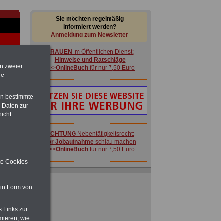
Sie möchten regelmäßig
informiert werden?
Anmeldung zum Newsletter
FRAUEN
im Öffentlichen Dienst:
Hinweise und Ratschläge
en zweier
>>>
OnlineBuch
für nur 7,50 Euro
ie
rn bestimmte
 Daten zur
nicht
-
ACHTUNG
Nebentätigkeitsrecht:
vor Jobaufnahme
schlau machen
>>>
OnlineBuch
für nur 7,50 Euro
ite Cookies
Ratgeber für nur 7,50 Euro
Beihilfe
in Bund und Ländern oder zum
Beamtenversorgungsrecht
 in Form von
 zu
 Öff.
s Links zur
FRAUEN
im Öffentlichen Dienst:
m Jahr
Hinweise und Ratschläge
mieren, wie