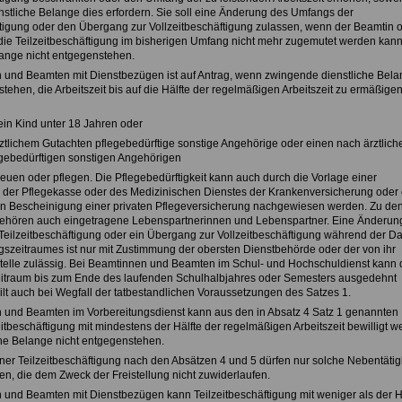
stliche Belange dies erfordern. Sie soll eine Änderung des Umfangs der
ftigung oder den Übergang zur Vollzeitbeschäftigung zulassen, wenn der Beamtin 
e Teilzeitbeschäftigung im bisherigen Umfang nicht mehr zugemutet werden kan
lange nicht entgegenstehen.
 und Beamten mit Dienstbezügen ist auf Antrag, wenn zwingende dienstliche Bel
tehen, die Arbeitszeit bis auf die Hälfte der regelmäßigen Arbeitszeit zu ermäßige
ein Kind unter 18 Jahren oder
rztlichem Gutachten pflegebedürftige sonstige Angehörige oder einen nach ärztlic
gebedürftigen sonstigen Angehörigen
reuen oder pflegen. Die Pflegebedürftigkeit kann auch durch die Vorlage einer
der Pflegekasse oder des Medizinischen Dienstes der Krankenversicherung oder 
n Bescheinigung einer privaten Pflegeversicherung nachgewiesen werden. Zu de
ehören auch eingetragene Lebenspartnerinnen und Lebenspartner. Eine Änderun
eilzeitbeschäftigung oder ein Übergang zur Vollzeitbeschäftigung während der D
gszeitraumes ist nur mit Zustimmung der obersten Dienstbehörde oder der von ihr
telle zulässig. Bei Beamtinnen und Beamten im Schul- und Hochschuldienst kann 
itraum bis zum Ende des laufenden Schulhalbjahres oder Semesters ausgedehnt
ilt auch bei Wegfall der tatbestandlichen Voraussetzungen des Satzes 1.
 und Beamten im Vorbereitungsdienst kann aus den in Absatz 4 Satz 1 genannten
tbeschäftigung mit mindestens der Hälfte der regelmäßigen Arbeitszeit bewilligt w
he Belange nicht entgegenstehen.
ner Teilzeitbeschäftigung nach den Absätzen 4 und 5 dürfen nur solche Nebentätig
n, die dem Zweck der Freistellung nicht zuwiderlaufen.
 und Beamten mit Dienstbezügen kann Teilzeitbeschäftigung mit weniger als der H