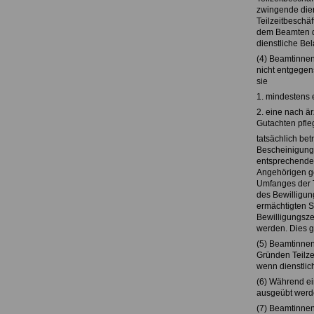
zwingende dien
Teilzeitbeschä
dem Beamten di
dienstliche Be
(4) Beamtinnen
nicht entgegens
sie
1. mindestens 
2. eine nach ä
Gutachten pfle
tatsächlich bet
Bescheinigung 
entsprechende
Angehörigen g
Umfanges der T
des Bewilligun
ermächtigten S
Bewilligungsze
werden. Dies g
(5) Beamtinnen
Gründen Teilzei
wenn dienstlic
(6) Während ei
ausgeübt werde
(7) Beamtinnen