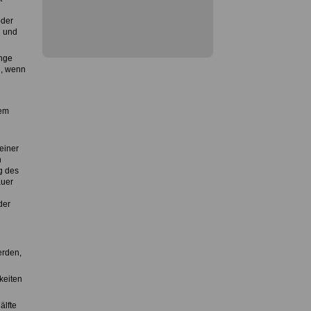
oder
n und
ange
n, wenn
hem
einer
n
g des
auer
der
erden,
keiten
älfte