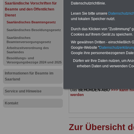
Saarländis
Saarländische Vorschriften für
Datenschutzrichtlinie.
Beamte und den Öffentlichen
Lesen Sie bitte unsere
Datenschutzrich
Beamtenges
Dienst
und lokalen Speicher nutzt.
Saarländisches Beamtengesetz
Personalve
Durch das Klicken von "Zustimmung" geb
Saarländisches Besoldungsgesetz
Cookies auf Ihrem Gerät zu speichern.
Saarländisches
Beamtenversorgungsgesetz
Wir gewähren Dritten - einschließlich Go
BEHÖRDEN-ABO
mit 3 Ratgebern fü
Google-Website "
Datenschutzerkläru
Arbeitszeitverordnung des
22,50 Euro: Wissenswertes für Bea
Saarlandes
Google ihre personenbezogenen Date
und Beamte, Beamtenversorgungsre
Besoldungs- und
(Bund/Länder) sowie Beihilferecht i
Dürfen wir Ihre Daten nutzen, um Anz
Versorgungsbezüge 2024 und 2025
Ländern. Alle 3 Ratgeber sind übersic
erheben Daten und verwenden Cook
gegliedert und erläutern auch kompliz
Informationen für Beamte im
Sachverhalte verständlich (auch geei
Beamtinnen und Beamte sowie Tari
Saarland
des Saarlandes).
.
Das
BEHÖRDEN-ABO
>>> kann hie
Service und Hinweise
werden
Kontakt
Zur Übersicht 