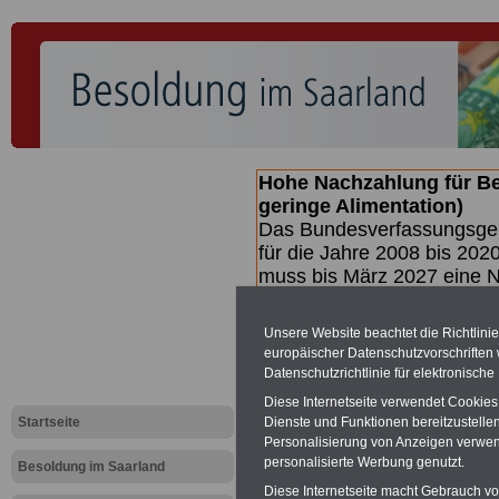
Hohe Nachzahlung für B
geringe Alimentation)
Das Bundesverfassungsgeri
für die Jahre 2008 bis 2020
muss bis
März 2027 eine N
die zun hohen Nachzahlun
(Beamte & Ruhestandsbea
Unsere Website beachtet die Richtlini
geben (Medienberichten z
europäischer Datenschutzvorschrifte
mind.
3.000 und 13.000 E
Datenschutzrichtlinie für elektronisch
hierzu eine Broschüre her
Diese Internetseite verwendet Cookie
des Gesetzentwurfs der Bun
Startseite
Dienste und Funktionen bereitzustell
Quartal.2026 >>>
zur (V
Personalisierung von Anzeigen verwende
personalisierte Werbung genutzt.
Besoldung im Saarland
Diese Internetseite macht Gebrauch von