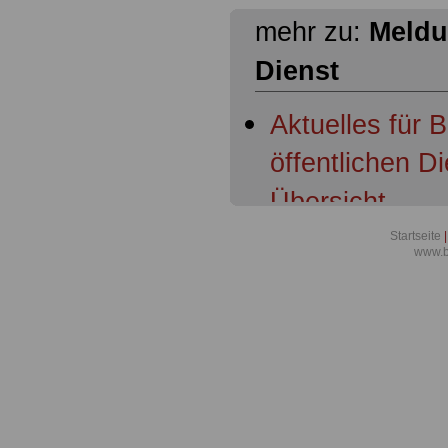
mehr zu:
Meldu
Dienst
Aktuelles für 
öffentlichen D
Übersicht -
Aus dem Saarla
Startseite
|
www.b
nachhaltiger: 
bauen digital
weiter aus
Gemeinsames 
Sozialministe