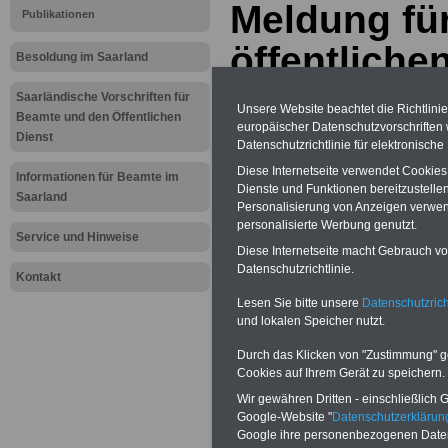
Meldung fü
Publikationen
öffentliche
Besoldung im Saarland
Saarland: 
Saarländische Vorschriften für
Unsere Website beachtet die Richtlini
Beamte und den Öffentlichen
europäischer Datenschutzvorschrifte
Bundeshaup
Dienst
Datenschutzrichtlinie für elektronisch
in Saarbrüc
Diese Internetseite verwendet Cookie
Informationen für Beamte im
Dienste und Funktionen bereitzustell
Saarland
Personalisierung von Anzeigen verwende
Öffentliche
personalisierte Werbung genutzt.
Service und Hinweise
Diese Internetseite macht Gebrauch von
Wertschätz
Datenschutzrichtlinie.
Kontakt
Sonntagsred
Lesen Sie bitte unsere
Datenschutzrich
und lokalen Speicher nutzt.
Diskussion
Durch das Klicken von "Zustimmung" geb
Cookies auf Ihrem Gerät zu speichern.
Beamtenbe
Wir gewähren Dritten - einschließlich Go
Saarland no
Google-Website "
Datenschutzerkläru
Google ihre personenbezogenen Date