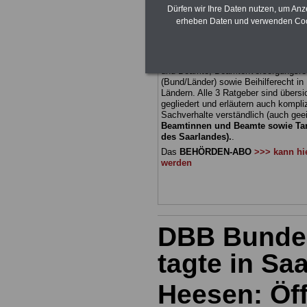
abgeschlos
Dürfen wir Ihre Daten nutzen, um Anz
erheben Daten und verwenden Cook
BEHÖRDEN-ABO
mit 3 Ratgebern fü
22,50 Euro: Wissenswertes für Bea
und Beamte, Beamtenversorgungsre
(Bund/Länder) sowie Beihilferecht i
Ländern. Alle 3 Ratgeber sind übersic
gegliedert und erläutern auch kompliz
Sachverhalte verständlich (auch geei
Beamtinnen und Beamte sowie Tari
des Saarlandes).
.
Das
BEHÖRDEN-ABO
>>> kann hie
werden
DBB Bunde
tagte in S
Heesen: Öff