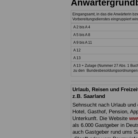
Anwärtergrundb
Eingangsamt, in das die Anwärterin bz
Vorbereitungsdienstes eingruppiert wir
A 2 bis A 4
A 5 bis A 8
A 9 bis A 11
A 12
A 13
A 13 + Zulage (Nummer 27 Abs. 1 Buc
zu den Bundesbesoldungsordnungen A
Urlaub, Reisen und Freize
z.B. Saarland
Sehnsucht nach Urlaub und d
Hotel, Gasthof, Pension, Ap
Unterkunft. Die Website
www
als 6.000 Gastgeber in Deuts
auch Gastgeber rund ums Sa