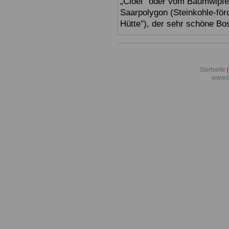
„Cloef“ oder vom Baumwipfe
Saarpolygon (Steinkohle-för
Hütte"), der sehr schöne Bo
Startseite
|
www.b