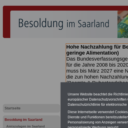
Hohe Nachzahlung für B
geringe Alimentation)
Das Bundesverfassungsgeri
für die Jahre 2008 bis 2020
muss bis
März 2027 eine N
die zun hohen Nachzahlun
(Beamte & Ruhestandsbea
geben (Medienberichten z
mind.
3.000 und 13.000 E
Unsere Website beachtet die Richtlini
europäischer Datenschutzvorschrifte
hierzu eine Broschüre her
Datenschutzrichtlinie für elektronisch
des Gesetzentwurfs der Bun
Startseite
Quartal.2026 >>>
zur (V
Diese Internetseite verwendet Cookie
Dienste und Funktionen bereitzustell
Besoldung im Saarland
Personalisierung von Anzeigen verwende
Amtszulagen im Saarland
personalisierte Werbung genutzt.