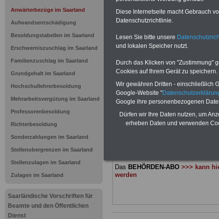
Anwärterbe
Anwärterbezüge im Saarland
Diese Internetseite macht Gebrauch von
Datenschutzrichtlinie.
Beamtenanw
Aufwandsentschädigung
Besoldungstabellen im Saarland
Lesen Sie bitte unsere
Datenschutzrich
Beamtenanw
und lokalen Speicher nutzt.
Erschwerniszuschlag im Saarland
Familienzuschlag im Saarland
Durch das Klicken von "Zustimmung" geb
Saarland ab
Cookies auf Ihrem Gerät zu speichern.
Grundgehalt im Saarland
Wir gewähren Dritten - einschließlich Go
Hochschullehrerbesoldung
Google-Website "
Datenschutzerkläru
BEHÖRDEN-ABO
mit 3 Ratgebern fü
Mehrarbeitsvergütung im Saarland
22,50 Euro: Wissenswertes für Bea
Google ihre personenbezogenen Date
und Beamte, Beamtenversorgungsre
Professorenbesoldung
Dürfen wir Ihre Daten nutzen, um Anz
(Bund/Länder) sowie Beihilferecht i
erheben Daten und verwenden Cook
Richterbesoldung
Ländern. Alle 3 Ratgeber sind übersic
gegliedert und erläutern auch kompliz
Sonderzahlungen im Saarland
Sachverhalte verständlich (auch geei
Beamtinnen und Beamte sowie Tari
Stellenobergrenzen im Saarland
des Saarlandes).
.
Stellenzulagen im Saarland
Das
BEHÖRDEN-ABO
>>> kann hie
werden
Zulagen im Saarland
Saarländische Vorschriften für
Beamte und den Öffentlichen
Dienst